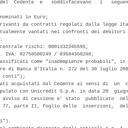
del  Cedente  e   soddisfacevano   i   seguen
nominati in Euro; 

rivanti da contratti regolati dalla legge ita
tualmente vantati nei confronti dei debitori 
: 

centrale rischi: 0001332345595; 

. IVA: 02758500249 / 03584350288; 

assificati come "inadempienze probabili", in 
re di Banca d'Italia n. 272 del 30 luglio 200
 conti"); 

ati acquistati dal Cedente ai sensi di  un  c
pulato con Unicredit S.p.A. in data 20  giugn
 avviso di cessione e' stato  pubblicato  nel
 77, parte II, foglio delle  inserzioni,  del
i"). 
