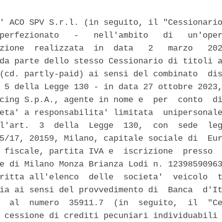
' ACO SPV S.r.l. (in seguito, il "Cessionario
perfezionato   -   nell'ambito   di   un'oper
zione  realizzata  in  data   2   marzo   202
da parte dello stesso Cessionario di titoli a
(cd. partly-paid) ai sensi del combinato  dis
 5 della Legge 130 - in data 27 ottobre 2023,
cing S.p.A., agente in nome e  per  conto  di
eta' a responsabilita' limitata  unipersonale
l'art.  3  della  Legge  130,  con  sede  leg
5/17, 20159, Milano, capitale sociale di  Eur
 fiscale, partita IVA e  iscrizione  presso  
e di Milano Monza Brianza Lodi n. 12398590963
ritta all'elenco  delle  societa'  veicolo  t
ia ai sensi del provvedimento di  Banca  d'It
  al  numero  35911.7  (in  seguito,  il  "Ce
 cessione di crediti pecuniari individuabili 