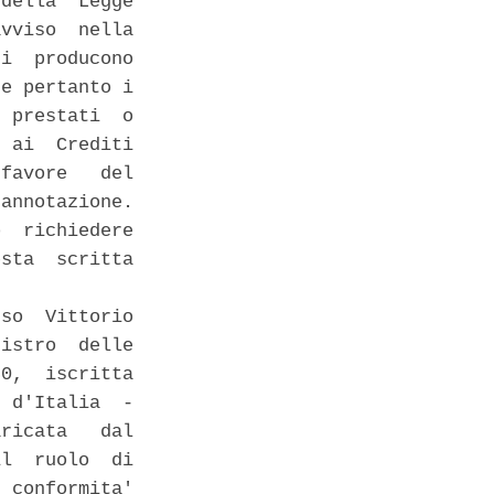
della  Legge

vviso  nella

i  producono

e pertanto i

 prestati  o

 ai  Crediti

favore   del

annotazione.

  richiedere

sta  scritta

so  Vittorio

istro  delle

0,  iscritta

 d'Italia  -

ricata   dal

l  ruolo  di

 conformita'
