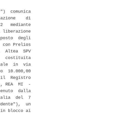
")  comunica

azione    di

2   mediante

 liberazione

posto  degli

 con Prelios

  Altea  SPV

  costituita

ale  in  via

o  10.000,00

il  Registro

, REA  MI  -

enuto  dalla

alia  del  7

dente"),  un

in blocco ai
