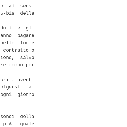
o  ai  sensi

6-bis  della

duti  e  gli

anno  pagare

nelle  forme

 contratto o

ione,  salvo

re tempo per

ori o aventi

olgersi   al

ogni  giorno

sensi  della

.p.A.  quale
