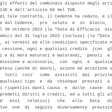
gli effetti del combinato disposto degli arti
130 e dell'articolo 58 del TUB. 

di tale contratto, il Cedente ha ceduto, e il
o dal Cedente,  pro  soluto  e  in  blocco,  
l 30 ottobre 2023 (la "Data di Efficacia  Giu
omici dal 31 luglio 2023 (incluso) (la "Data 
, ai termini ed alle condizioni specificate n
 cessione, ogni e qualsiasi credito  (con  gl
i e di mora maturati e maturandi,  penali  e 
missione e accessorio,  con  ogni  e  qualsia
etesa (anche di danni), azione ed eccezione s
  tutti  cosi'  come  assistiti  dai  privile
qualsiasi tipo  e  da  chiunque  prestati  a 
i rispettivi danti causa  e  dalle  cause  di
predetti diritti e crediti, ed a tutti gli al
d   essi   relativi)   che   alla   Data   di
lvo  ove  di  seguito  diversamente  previsto