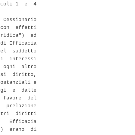
coli 1  e  4

 Cessionario

con  effetti

ridica")  ed

di Efficacia

el  suddetto

i  interessi

 ogni  altro

si  diritto,

ostanziali e

gi  e  dalle

 favore  del

  prelazione

tri  diritti

   Efficacia

)  erano  di
