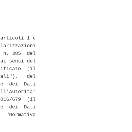
articoli 1 e

larizzazioni

 n. 385  del

ai sensi del

ificato  (il

ali"),   del

e  dei  Dati

ll'Autorita'

016/679  (il

e  dei  Dati

  "Normativa
