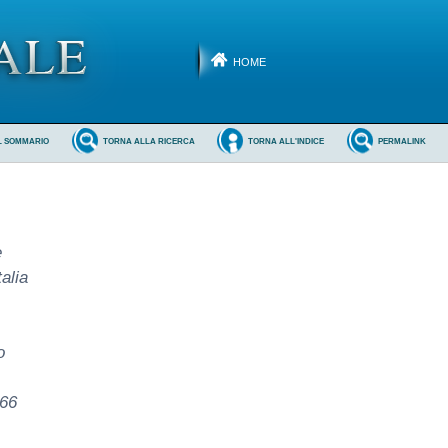
HOME
L SOMMARIO
TORNA ALLA RICERCA
TORNA ALL'INDICE
PERMALINK
e
alia
o
966