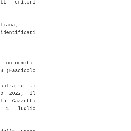
ti   criteri

liana; 

identificati

 conformita'

8 (Fascicolo

ontratto  di

o  2022,  il

la  Gazzetta

  1°  luglio
