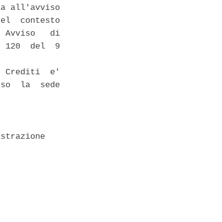
a all'avviso

el  contesto

 Avviso   di

 120  del  9

 Crediti  e'

so  la  sede

strazione 
