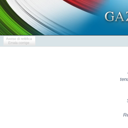
Avviso di rettifica
Errata corrige
ten
Re