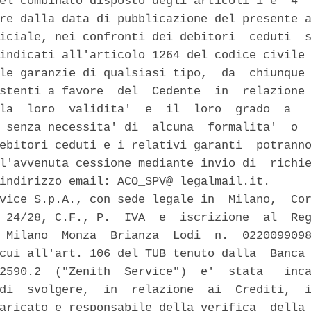
el combinato disposto degli articoli 1 e  4  
re dalla data di pubblicazione del presente a
iciale, nei confronti dei debitori  ceduti  s
indicati all'articolo 1264 del codice civile 
le garanzie di qualsiasi tipo,  da  chiunque 
stenti a favore  del  Cedente  in  relazione 
la  loro  validita'  e  il  loro  grado  a   
 senza necessita' di  alcuna  formalita'  o  
ebitori ceduti e i relativi garanti  potranno
l'avvenuta cessione mediante invio di  richie
indirizzo email: ACO_SPV@ legalmail.it. 

vice S.p.A., con sede legale in  Milano,  Cor
 24/28, C.F., P.  IVA  e  iscrizione  al  Reg
 Milano  Monza  Brianza  Lodi  n.  0220099098
cui all'art. 106 del TUB tenuto dalla  Banca 
2590.2  ("Zenith  Service")  e'  stata   inca
di  svolgere,  in  relazione  ai  Crediti,  i
aricato e responsabile della verifica  della 