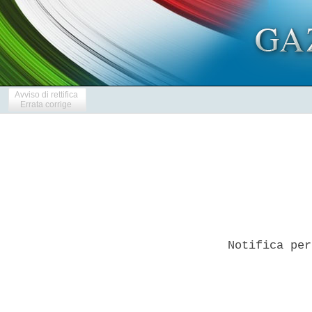
Avviso di rettifica
Errata corrige
Notifica per
            