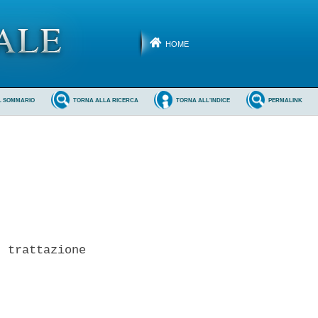
HOME
L SOMMARIO
TORNA ALLA RICERCA
TORNA ALL'INDICE
PERMALINK
 trattazione

 
