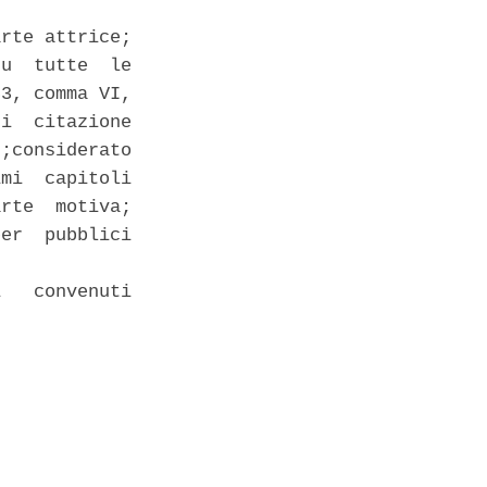
rte attrice;

u  tutte  le

3, comma VI,

i  citazione

;considerato

mi  capitoli

rte  motiva;

er  pubblici

   convenuti
