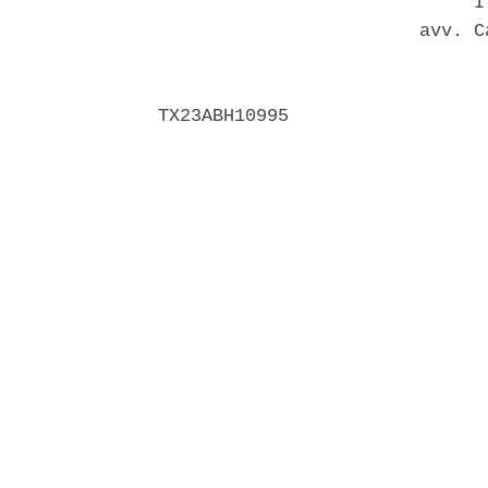
                             Il
                        avv. C