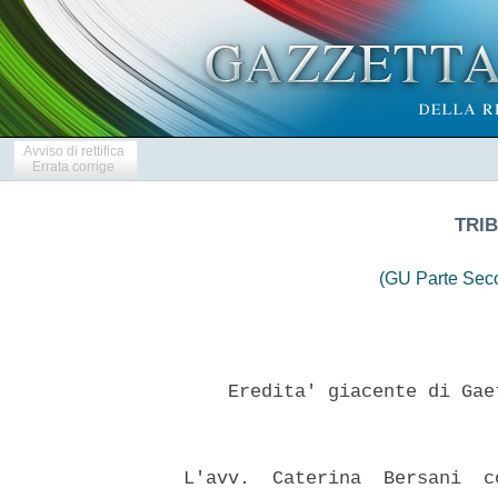
Avviso di rettifica
Errata corrige
TRIB
(GU Parte Seco
      Eredita' giacente di Gae
  L'avv.  Caterina  Bersani  c