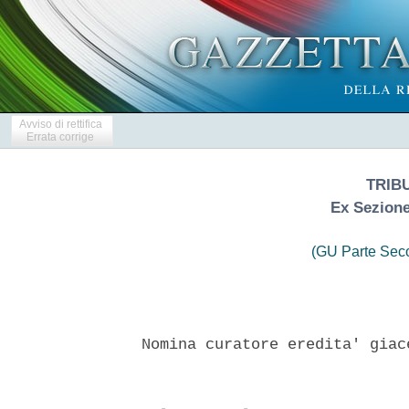
Avviso di rettifica
Errata corrige
TRIBU
Ex Sezione
(GU Parte Seco
 Nomina curatore eredita' giac