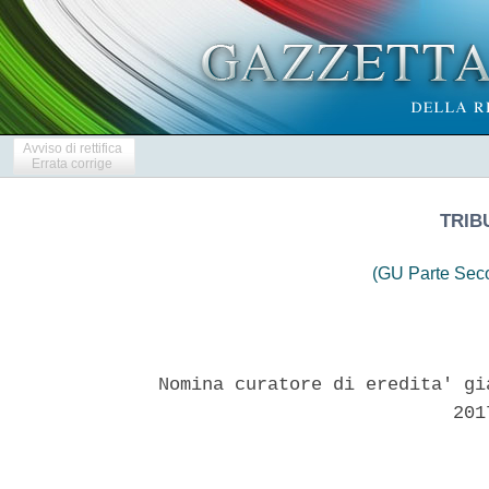
Avviso di rettifica
Errata corrige
TRIB
(GU Parte Seco
Nomina curatore di eredita' gi
                           2017