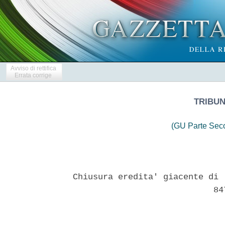
Avviso di rettifica
Errata corrige
TRIBU
(GU Parte Seco
Chiusura eredita' giacente di 
                            847