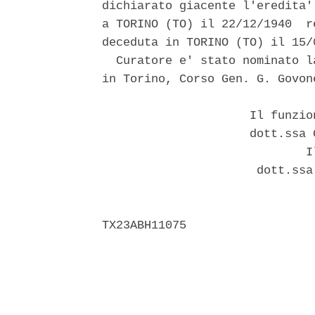
dichiarato giacente l'eredita'
a TORINO (TO) il 22/12/1940  r
deceduta in TORINO (TO) il 15/
  Curatore e' stato nominato l
in Torino, Corso Gen. G. Govone
                     Il funzio
                     dott.ssa 
                             Il
                      dott.ssa