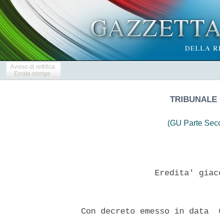
Avviso di rettifica
Errata corrige
TRIBUNALE 
(GU Parte Seco
                 Eredita' giac
  Con decreto emesso in data  