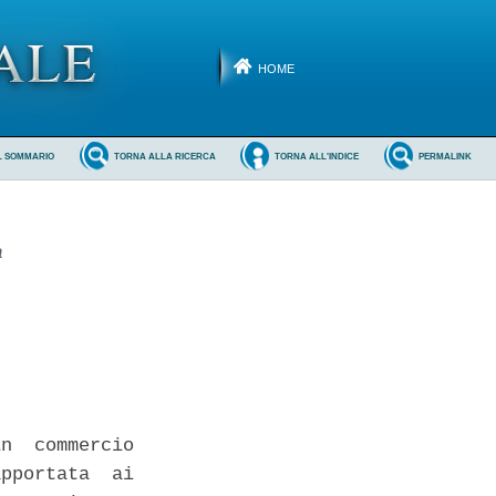
HOME
L SOMMARIO
TORNA ALLA RICERCA
TORNA ALL'INDICE
PERMALINK
a
n  commercio

pportata  ai
