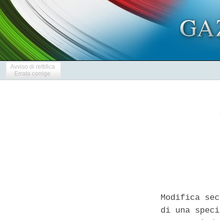
Avviso di rettifica
Errata corrige
Modifica sec
di una speci