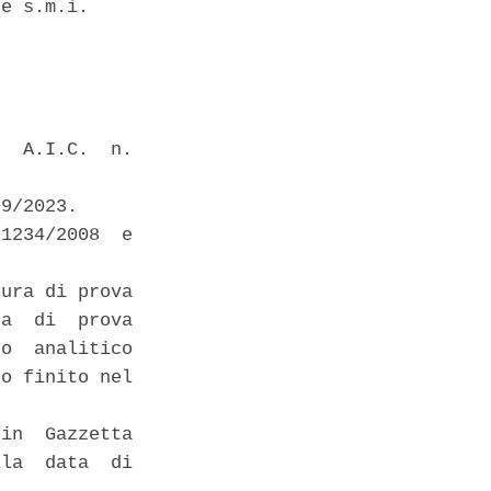
e s.m.i. 

  A.I.C.  n.

9/2023. 

1234/2008  e

ura di prova

a  di  prova

o  analitico

o finito nel

in  Gazzetta

la  data  di
