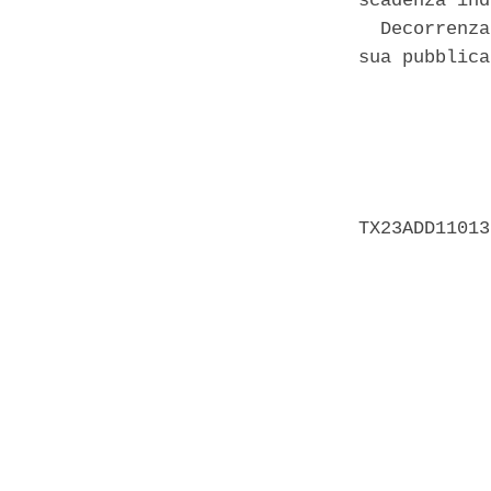
scadenza ind
  Decorrenza
sua pubblica
            
            