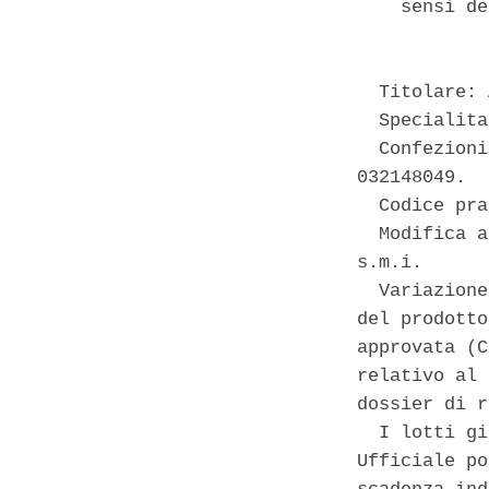
    sensi de
  Titolare: 
  Specialita
  Confezioni
032148049. 

  Codice pra
  Modifica a
s.m.i. 

  Variazione
del prodotto
approvata (C
relativo al 
dossier di r
  I lotti gi
Ufficiale po