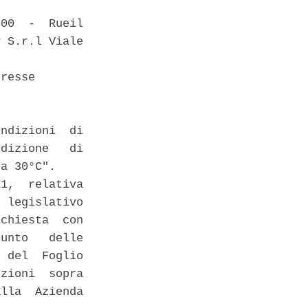
00  -  Rueil

 S.r.l Viale

resse 

ndizioni  di

dizione   di

a 30°C". 

1,  relativa

 legislativo

chiesta  con

unto   delle

 del  Foglio

zioni  sopra

lla  Azienda
