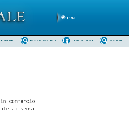
HOME
L SOMMARIO
TORNA ALLA RICERCA
TORNA ALL'INDICE
PERMALINK
in commercio

ate ai sensi
