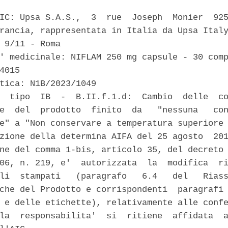
IC: Upsa S.A.S.,  3  rue  Joseph  Monier  925
rancia, rappresentata in Italia da Upsa Italy
 9/11 - Roma 

' medicinale: NIFLAM 250 mg capsule - 30 comp
4015 

tica: N1B/2023/1049 

  tipo  IB  -  B.II.f.1.d:  Cambio  delle  co
e  del  prodotto  finito  da   "nessuna   con
e" a "Non conservare a temperatura superiore 
zione della determina AIFA del 25 agosto  201
ne del comma 1-bis, articolo 35, del decreto 
06, n. 219, e'  autorizzata  la  modifica  ri
li  stampati   (paragrafo   6.4   del   Riass
che del Prodotto e corrispondenti  paragrafi 
 e delle etichette), relativamente alle confe
la  responsabilita'  si  ritiene  affidata  a