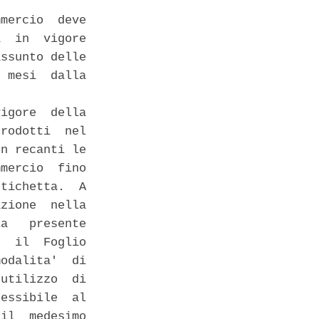
mercio  deve

  in  vigore

ssunto delle

 mesi  dalla

 

igore  della

rodotti  nel

n recanti le

mercio  fino

tichetta.  A

zione  nella

a   presente

  il  Foglio

odalita'  di

utilizzo  di

essibile  al

il  medesimo
