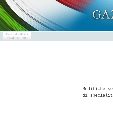
Avviso di rettifica
Errata corrige
Modifiche se
di specialit
            