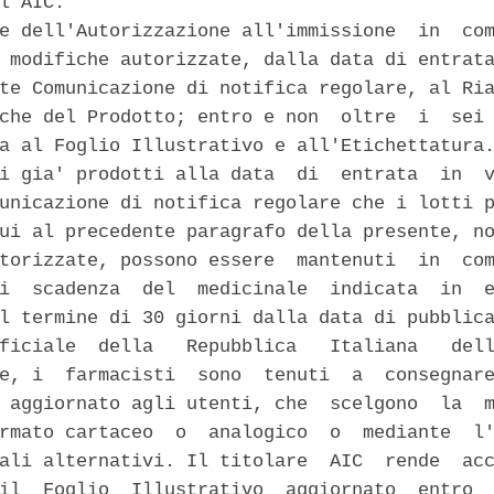
l'AIC. 

e dell'Autorizzazione all'immissione  in  com
 modifiche autorizzate, dalla data di entrata
te Comunicazione di notifica regolare, al Ria
che del Prodotto; entro e non  oltre  i  sei 
a al Foglio Illustrativo e all'Etichettatura.
i gia' prodotti alla data  di  entrata  in  v
unicazione di notifica regolare che i lotti p
ui al precedente paragrafo della presente, no
torizzate, possono essere  mantenuti  in  com
i  scadenza  del  medicinale  indicata  in  e
l termine di 30 giorni dalla data di pubblica
ficiale  della   Repubblica   Italiana   dell
e, i  farmacisti  sono  tenuti  a  consegnare
 aggiornato agli utenti, che  scelgono  la  m
rmato cartaceo  o  analogico  o  mediante  l'
ali alternativi. Il titolare  AIC  rende  acc
il  Foglio  Illustrativo  aggiornato  entro  