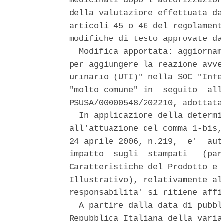
medicinali dopo l'autorizzazion
della valutazione effettuata da
articoli 45 o 46 del regolament
modifiche di testo approvate da
  Modifica apportata: aggiornam
per aggiungere la reazione avve
urinario (UTI)" nella SOC "Infe
"molto comune" in  seguito  all
PSUSA/00000548/202210, adottata
  In applicazione della determi
all'attuazione del comma 1-bis,
24 aprile 2006, n.219,  e'  aut
impatto  sugli  stampati   (par
Caratteristiche del Prodotto e 
Illustrativo), relativamente al
responsabilita' si ritiene affi
  A partire dalla data di pubbl
Repubblica Italiana della varia