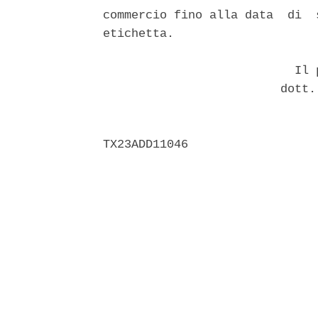
commercio fino alla data  di  
etichetta. 

                           Il p
                         dott.