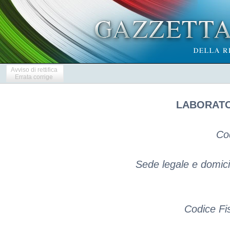
Avviso di rettifica
Errata corrige
LABORATOR
Co
Sede legale e domicil
Codice Fi