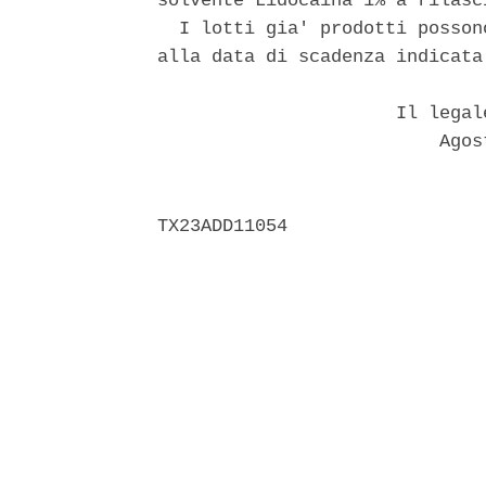
solvente Lidocaina 1% a rilasc
  I lotti gia' prodotti posson
alla data di scadenza indicata
                      Il legal
                          Agost