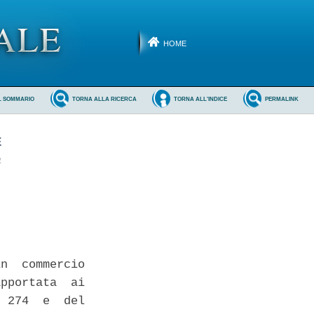
HOME
L SOMMARIO
TORNA ALLA RICERCA
TORNA ALL'INDICE
PERMALINK
E
a
n  commercio

pportata  ai

 274  e  del
