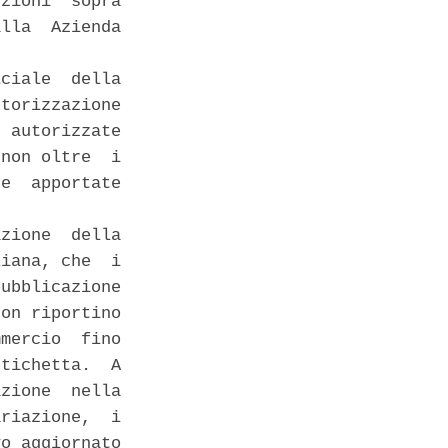
zioni  sopra

lla  Azienda

ciale  della

torizzazione

 autorizzate

non oltre  i

e  apportate

zione  della

iana, che  i

ubblicazione

on riportino

mercio  fino

tichetta.  A

zione  nella

riazione,  i

o aggiornato
