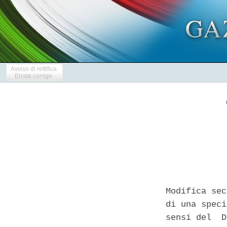
Avviso di rettifica
Errata corrige
Modifica sec
di una speci
sensi del  D