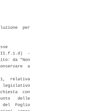
luzione  per

sse 

II.f.1.d)  -

ito: da "Non

onservare  a

1,  relativa

 legislativo

chiesta  con

unto   delle

 del  Foglio
