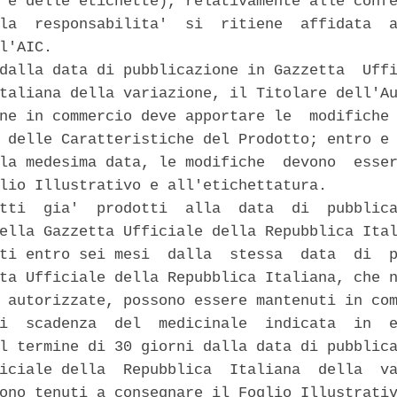
 e delle etichette), relativamente alle confe
la  responsabilita'  si  ritiene  affidata  a
l'AIC. 

dalla data di pubblicazione in Gazzetta  Uffi
taliana della variazione, il Titolare dell'Au
ne in commercio deve apportare le  modifiche 
 delle Caratteristiche del Prodotto; entro e 
la medesima data, le modifiche  devono  esser
lio Illustrativo e all'etichettatura. 

tti  gia'  prodotti  alla  data  di  pubblica
ella Gazzetta Ufficiale della Repubblica Ital
ti entro sei mesi  dalla  stessa  data  di  p
ta Ufficiale della Repubblica Italiana, che n
 autorizzate, possono essere mantenuti in com
i  scadenza  del  medicinale  indicata  in  e
l termine di 30 giorni dalla data di pubblica
iciale della  Repubblica  Italiana  della  va
ono tenuti a consegnare il Foglio Illustrativ