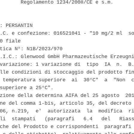
       Regolamento 1234/2008/CE e s.m. 

: PERSANTIN 

.C. e confezione: 016521041 - "10 mg/2 ml  so
0 fiale 

tica N°: N1B/2023/970 

.I.C.: Glenwood GmbH Pharmazeutische Erzeugni
variazione: 1 variazione di  tipo  IA  n.  B.
lle condizioni di stoccaggio del prodotto fin
 temperatura superiore  ai  30°C"  a  "Non  c
superiore a 25°C". 

zione della determina AIFA del 25 agosto  201
ne del comma 1-bis, articolo 35, del decreto 
06, n.219,  e'  autorizzata  la  modifica  ri
li  stampati   (paragrafi   6.4   del   Riass
che del Prodotto e corrispondenti  paragrafi 