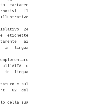
to  cartaceo

rnativi.  Il

Illustrativo

islativo  24

e  etichette

tamente   ai

  in  lingua

omplementare

 all'AIFA  e

  in  lingua

tatura e sul

rt.  82  del

lo della sua
