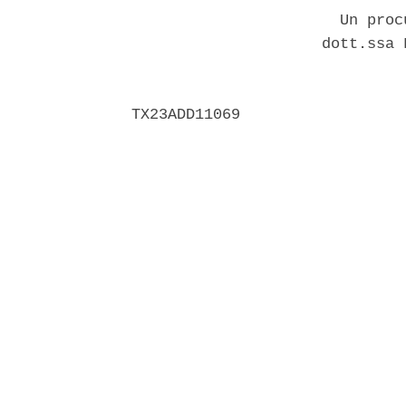
                       Un proc
                     dott.ssa 