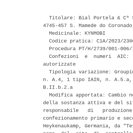
  Titolare: Bial Portela & Cª 
4745-457 S. Mamede do Coronado
  Medicinale: KYNMOBI 

  Codice pratica: C1A/2023/2386
  Procedura PT/H/2739/001-006/I
  Confezioni  e  numeri  AIC: 
autorizzate 

  Tipologia variazione: Groupi
n. A.4, 1 tipo IAIN, n. A.5.a,
B.II.b.2.a 

  Modifica apportata: Cambio n
della sostanza attiva e del si
responsabile   di   produzione
confezionamento primario e sec
Heykenaukamp, Germania, da "Te