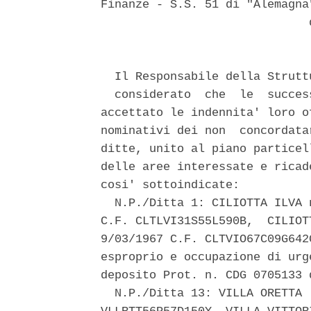
Finanze - S.S. 51 di "Alemagna
                              d
  Il Responsabile della Strutt
  considerato  che  le  succes
accettato le indennita' loro o
nominativi dei non  concordata
ditte, unito al piano particel
delle aree interessate e ricad
cosi' sottoindicate: 

  N.P./Ditta 1: CILIOTTA ILVA 
C.F. CLTLVI31S55L590B,  CILIOT
9/03/1967 C.F. CLTVIO67C09G642
esproprio e occupazione di urg
deposito Prot. n. CDG 0705133 
  N.P./Ditta 13: VILLA ORETTA 