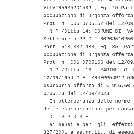
VLLRTT56P57D150Y, VILLA VITTOR
VLLVTR59M52D150G , Fg. 15 Part
occupazione di urgenza offerta
Prot. n. CDG 0705162 del 12/09/
  N.P./Ditta 14: COMUNE DI  VA
Settembre n.22 C.F.00203510250
Part. 513,332,488, Fg  35  Par
occupazione di urgenza offerta
Prot. n. CDG 0705166 del 12/09/
  N.P./Ditta  16:  MARINELLO  
12/09/1954 C.F. MRNFPP54P12L59
esproprio offerta di € 915,60 
0705173 del 12/09/2023 

  In ottemperanza delle norme 
delle espropriazioni per causa
  D I S P O N E 

  ai sensi e per  gli  effetti
327/2001 e ss.mm.ii., di esegu