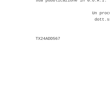
sua pubblicazione in G.U.R.I. 

                       Un proc
                        dott.s