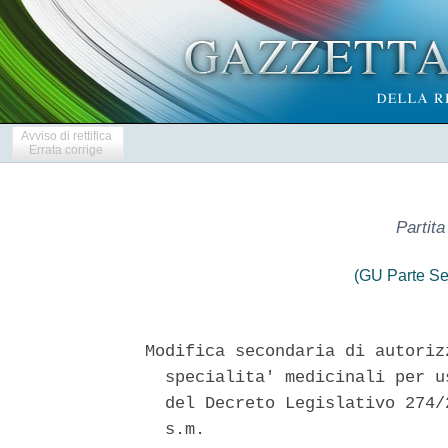
Avviso di rettifica
Errata corrige
Partit
(GU Parte Se
Modifica secondaria di autoriz
  specialita' medicinali per u
  del Decreto Legislativo 274/
  s.m. 
