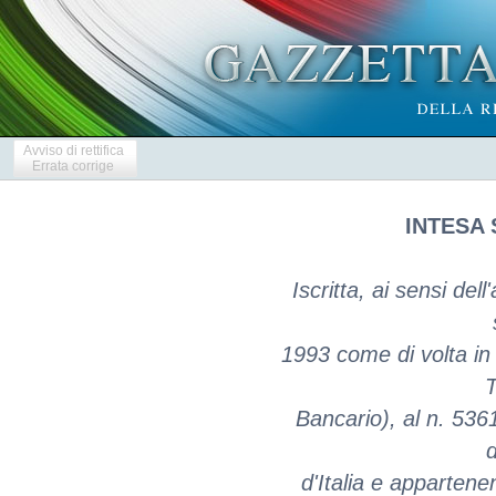
Avviso di rettifica
Errata corrige
INTESA 
Iscritta, ai sensi del
1993 come di volta in v
T
Bancario), al n. 536
d
d'Italia e apparten