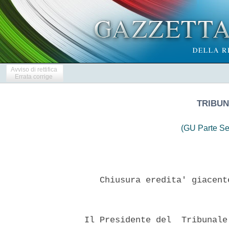
Avviso di rettifica
Errata corrige
TRIBUN
(GU Parte Se
     Chiusura eredita' giacent
  Il Presidente del  Tribunale