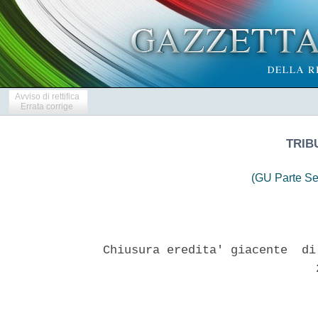
Avviso di rettifica
Errata corrige
TRIB
(GU Parte Se
Chiusura eredita' giacente  di
                              2