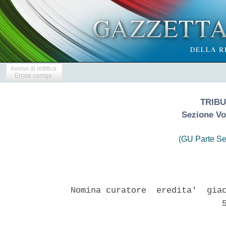
Avviso di rettifica
Errata corrige
TRIBU
Sezione Vo
(GU Parte Se
Nomina curatore  eredita'  giac
                              5