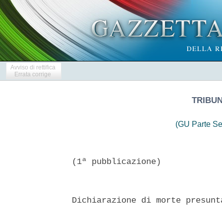
Avviso di rettifica
Errata corrige
TRIBU
(GU Parte Se
(1ª pubblicazione)

Dichiarazione di morte presunt