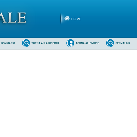
HOME
L SOMMARIO
TORNA ALLA RICERCA
TORNA ALL'INDICE
PERMALINK