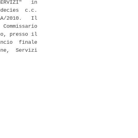
ERVIZI"   in

decies  c.c.

A/2010.   Il

 Commissario

o, presso il

ncio  finale

ne,  Servizi
