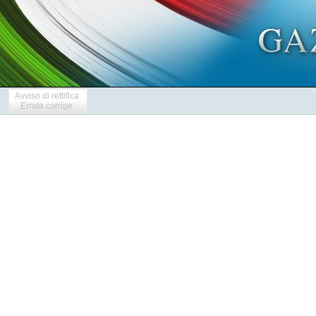
Avviso di rettifica
Errata corrige
            