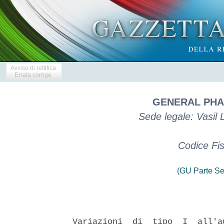
Avviso di rettifica
Errata corrige
GENERAL PHA
Sede legale: Vasil 
Codice Fi
(GU Parte Se
Variazioni  di  tipo  I  all'a