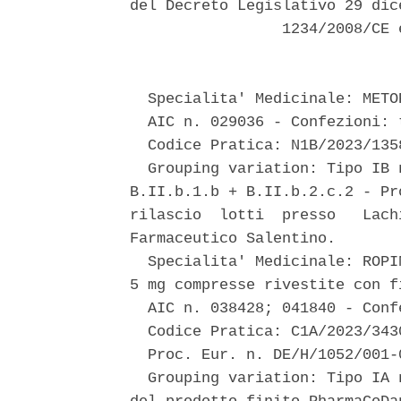
del Decreto Legislativo 29 dic
                 1234/2008/CE 
  Specialita' Medicinale: METO
  AIC n. 029036 - Confezioni: t
  Codice Pratica: N1B/2023/1358
  Grouping variation: Tipo IB 
B.II.b.1.b + B.II.b.2.c.2 - Pr
rilascio  lotti  presso   Lach
Farmaceutico Salentino. 

  Specialita' Medicinale: ROPI
5 mg compresse rivestite con fi
  AIC n. 038428; 041840 - Conf
  Codice Pratica: C1A/2023/3430
  Proc. Eur. n. DE/H/1052/001-
  Grouping variation: Tipo IA 