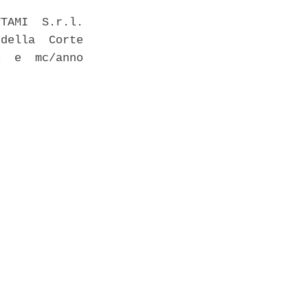
TAMI  S.r.l.

della  Corte

  e  mc/anno
