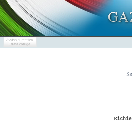
Avviso di rettifica
Errata corrige
Se
      Richie