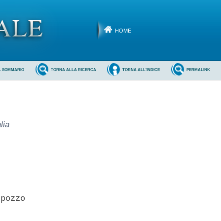
HOME
L SOMMARIO
TORNA ALLA RICERCA
TORNA ALL'INDICE
PERMALINK
lia
pozzo 
