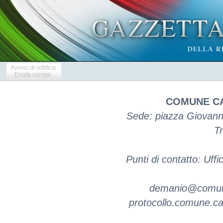
Avviso di rettifica
Errata corrige
COMUNE CA
Sede: piazza Giovanni
Tr
Punti di contatto: Uff
demanio@comunec
protocollo.comune.ca