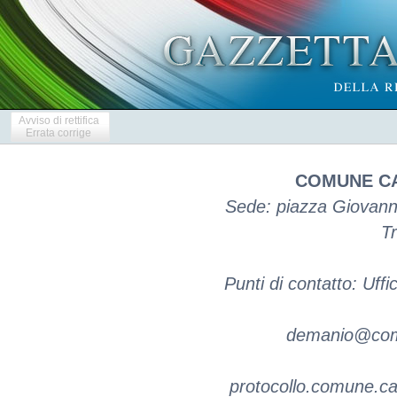
Avviso di rettifica
Errata corrige
COMUNE CA
Sede: piazza Giovanni
Tr
Punti di contatto: Uff
demanio@comun
protocollo.comune.ca