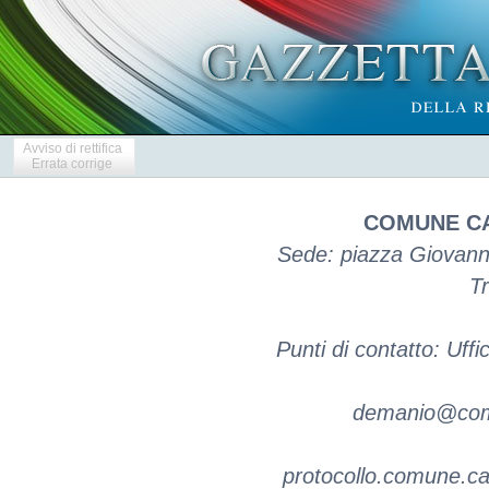
Avviso di rettifica
Errata corrige
COMUNE CA
Sede: piazza Giovanni
Tr
Punti di contatto: Uff
demanio@comun
protocollo.comune.ca