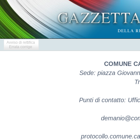
Avviso di rettifica
Errata corrige
COMUNE CA
Sede: piazza Giovanni
Tr
Punti di contatto: Uff
demanio@comun
protocollo.comune.ca