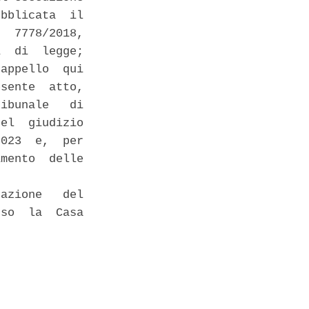
bblicata  il

  7778/2018,

  di  legge;

appello  qui

sente  atto,

ibunale   di

el  giudizio

023  e,  per

mento  delle

azione   del

so  la  Casa
