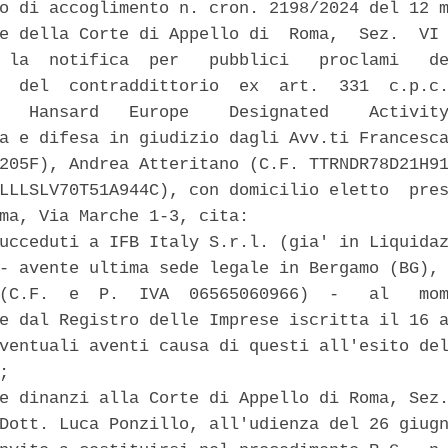
o di accoglimento n. cron. 2198/2024 del 12 m
e della Corte di Appello di  Roma,  Sez.  VI 
 la  notifica  per   pubblici   proclami   de
  del  contraddittorio  ex  art.  331  c.p.c.
   Hansard   Europe    Designated    Activity
a e difesa in giudizio dagli Avv.ti Francesca
205F), Andrea Atteritano (C.F. TTRNDR78D21H91
LLLSLV70T51A944C), con domicilio eletto  pres
ma, Via Marche 1-3, cita: 

ucceduti a IFB Italy S.r.l. (gia' in Liquidaz
- avente ultima sede legale in Bergamo (BG), 
(C.F.  e  P.  IVA  06565060966)  -   al   mom
e dal Registro delle Imprese iscritta il 16 a
ventuali aventi causa di questi all'esito del
; 

e dinanzi alla Corte di Appello di Roma, Sez.
Dott. Luca Ponzillo, all'udienza del 26 giugn