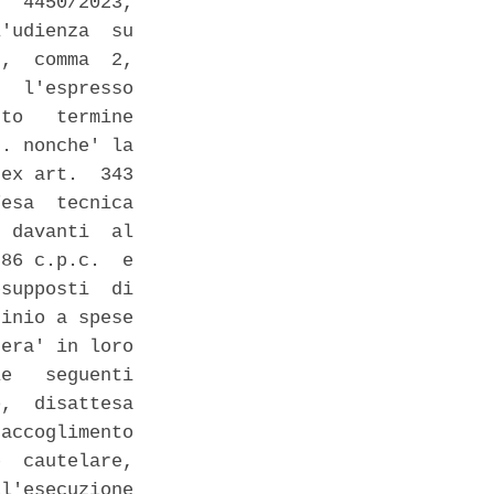
  4450/2023,

'udienza  su

,  comma  2,

  l'espresso

to   termine

. nonche' la

ex art.  343

esa  tecnica

 davanti  al

86 c.p.c.  e

supposti  di

inio a spese

era' in loro

e   seguenti

,  disattesa

accoglimento

  cautelare,

l'esecuzione
