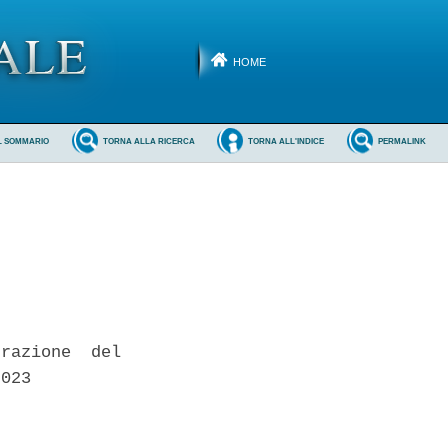
HOME
L SOMMARIO
TORNA ALLA RICERCA
TORNA ALL'INDICE
PERMALINK
razione  del

023 
