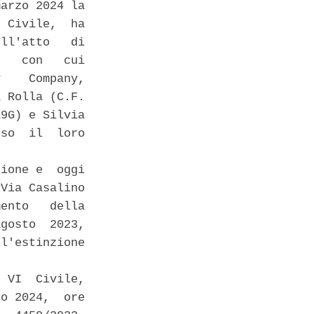
arzo 2024 la

 Civile,  ha

ll'atto   di

   con   cui

    Company,

 Rolla (C.F.

9G) e Silvia

so  il  loro

ione e  oggi

Via Casalino

ento   della

gosto  2023,

l'estinzione

 VI  Civile,

o 2024,  ore
