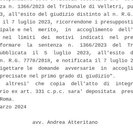
za n. 1366/2023 del Tribunale di Velletri, pu
3, all'esito del giudizio distinto al n. R.G.
 il 7 luglio 2023, ricorrendone i presupposti
ipale e nel  merito,  in  accoglimento  dell'
 nei  limiti  dei  motivi  indicati  nel  pre
formare  la  sentenza  n.  1366/2023  del  Tr
ubblicata  il  5  luglio  2023,  all'esito  d
n. R.G. 7778/2018, e notificata il 7 luglio 2
igettare le  domande  avversarie  in  accogli
precisate nel primo grado di giudizio". 

  altresi'  che  copia  dell'atto  di  integr
rio ex art. 331 c.p.c. sara' depositata  pres
Roma. 

arzo 2024 

           avv. Andrea Atteritano 
