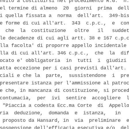
nvito a costituirsi nel procedimento R.G.  n.
el termine di almeno  20  giorni  prima  dell
i quella fissata a  norma  dell'art.  349-bis
e forme di cui all'art.  343  c.p.c.,  e  con
  che  la  costituzione   oltre   il   suddet
le decadenze di cui agli artt. 38 e 167 c.p.c
lla facolta' di proporre appello incidentale 
lla di cui all'art. 346 c.p.c.,  che  la  dif
ocato e' obbligatoria  in  tutti  i  giudizi 
atta eccezione per i casi previsti dall'art. 
ciali e che la  parte,  sussistendone  i  pre
presentare istanza per l'ammissione al patroc
e che, in mancanza di costituzione, si proced
contumacia,  per  ivi  sentire  accogliere  l
 "Piaccia a codesta Ecc.ma Corte  di  Appello
ria  deduzione,  domanda  e  istanza,   in   
 proposto da Hansard, in  via  preliminare  e
sospensione dell'efficacia esecutiva e/o  del