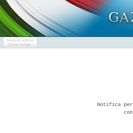
Avviso di rettifica
Errata corrige
Notifica per
         con