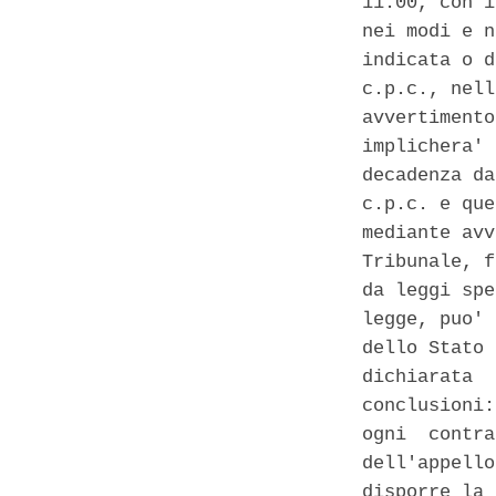
11.00, con i
nei modi e n
indicata o d
c.p.c., nell
avvertimento
implichera' 
decadenza da
c.p.c. e que
mediante avv
Tribunale, f
da leggi spe
legge, puo' 
dello Stato 
dichiarata  
conclusioni:
ogni  contra
dell'appello
disporre la 