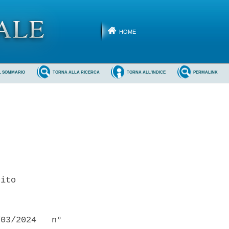
HOME
L SOMMARIO
TORNA ALLA RICERCA
TORNA ALL'INDICE
PERMALINK
ito 

03/2024   n°
