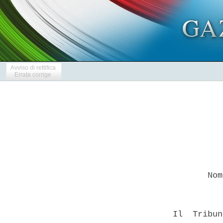
Avviso di rettifica
Errata corrige
         Nom
  Il  Tribun