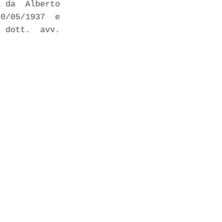
 da  Alberto

0/05/1937  e

 dott.  avv.


