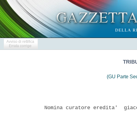
Avviso di rettifica
Errata corrige
TRIB
(GU Parte Se
Nomina curatore eredita'  giac
                               