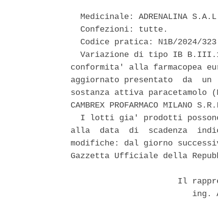
  Medicinale: ADRENALINA S.A.L
  Confezioni: tutte. 

  Codice pratica: N1B/2024/323 
  Variazione di tipo IB B.III.
conformita' alla farmacopea eu
aggiornato presentato  da  un 
sostanza attiva paracetamolo (
CAMBREX PROFARMACO MILANO S.R.L
  I lotti gia' prodotti posson
alla  data  di  scadenza  indi
modifiche: dal giorno successi
Gazzetta Ufficiale della Repub
                      Il rappr
                         ing. 