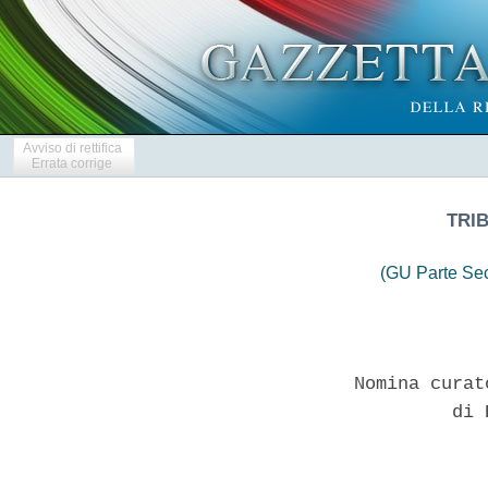
Avviso di rettifica
Errata corrige
TRIB
(GU Parte Se
                  Nomina curat
                           di E