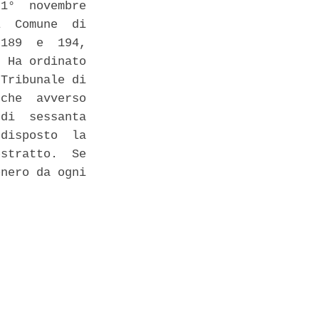
1°  novembre

  Comune  di

189  e  194,

 Ha ordinato

Tribunale di

che  avverso

di  sessanta

disposto  la

stratto.  Se

nero da ogni
