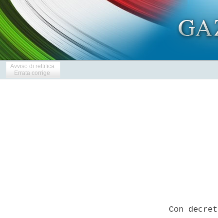
Avviso di rettifica
Errata corrige
            
  Con decret