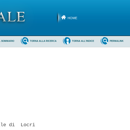
HOME
L SOMMARIO
TORNA ALLA RICERCA
TORNA ALL'INDICE
PERMALINK
le di  Locri
