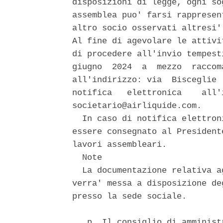
disposizioni di legge, ogni so
assemblea puo' farsi rappresen
altro socio osservati altresi'
Al fine di agevolare le attivit
di procedere all'invio tempest
giugno  2024  a  mezzo  raccom
all'indirizzo: via  Bisceglie 
notifica   elettronica    all'
societario@airliquide.com. 

  In caso di notifica elettron
essere consegnato al President
lavori assembleari. 

  Note 

  La documentazione relativa a
verra' messa a disposizione de
presso la sede sociale. 

   p. Il consiglio di amminist