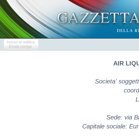
Avviso di rettifica
Errata corrige
AIR LIQU
Societa' soggetta
coord
L
Sede: via Bi
Capitale sociale: E