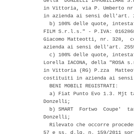
della "DONZELLI IMMOBILIARE S.
in Vittoria, via P. Umberto nr
in azienda ai sensi dell'art. 
  b) 100% delle quote, intesta
FILM S.r.l.s." - P.IVA: 016286
Giacomo Matteotti, nr. 328,  c
azienda ai sensi dell'art. 2555
  c) 100% delle quote, intesta
Lorella IACONA, della "ROSA s.
in Vittoria (RG) P.zza  Matteo
costituiti in azienda ai sensi
  BENI MOBILI REGISTRATI: 

  a) Fiat Punto Evo 1.3. Mjt t
Donzelli; 

  b) SMART  Fortwo  Coupe'  ta
Donzelli; 

  Rilevato che occorre procede
57 e ss. d.lg. n. 159/2011 sor