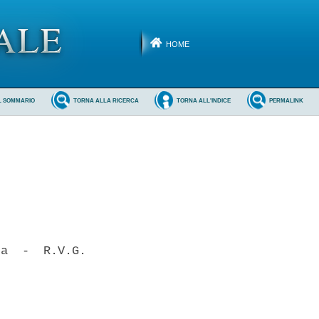
HOME
L SOMMARIO
TORNA ALLA RICERCA
TORNA ALL'INDICE
PERMALINK
a  -  R.V.G.
