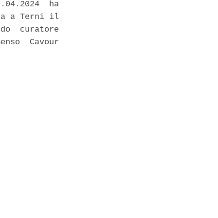
.04.2024  ha

a a Terni il

do  curatore

enso  Cavour
