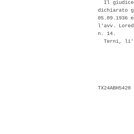
  Il giudice
dichiarato g
05.09.1936 e
l'avv. Lored
n. 14. 

  Terni, li'
            
            