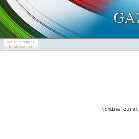
Avviso di rettifica
Errata corrige
Nomina curat
            