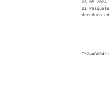
05.05.2024  
di Pasquale 
deceduto ad 
            
            