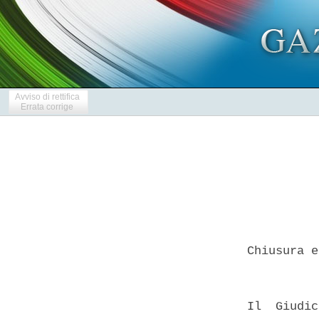
Avviso di rettifica
Errata corrige
  Chiusura e
  Il  Giudic