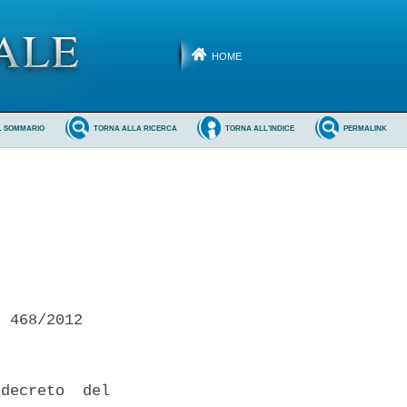
HOME
L SOMMARIO
TORNA ALLA RICERCA
TORNA ALL'INDICE
PERMALINK
 468/2012 

decreto  del
