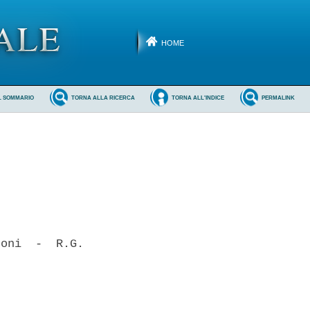
HOME
L SOMMARIO
TORNA ALLA RICERCA
TORNA ALL'INDICE
PERMALINK
oni  -  R.G.
