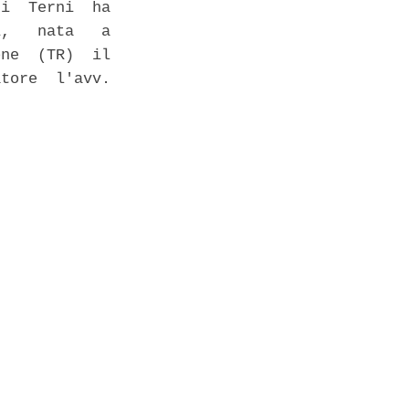
i  Terni  ha

,   nata   a

ne  (TR)  il

tore  l'avv.
