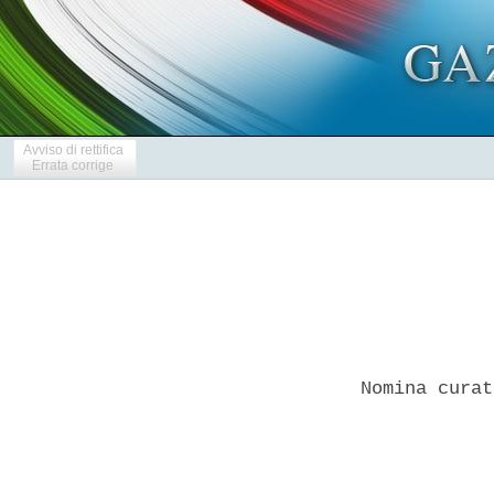
Avviso di rettifica
Errata corrige
Nomina curat
            