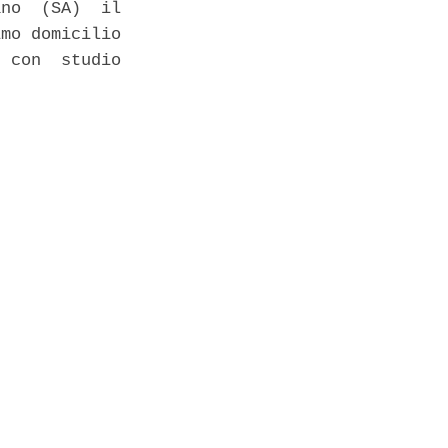
no  (SA)  il

mo domicilio

 con  studio
