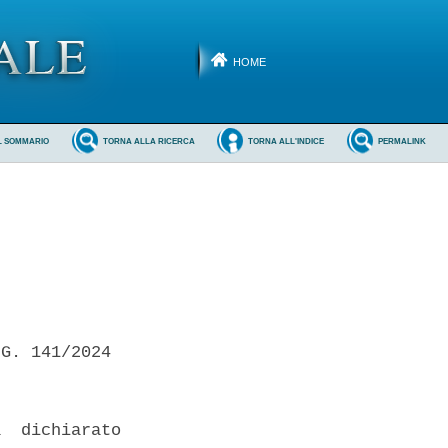
HOME
L SOMMARIO
TORNA ALLA RICERCA
TORNA ALL'INDICE
PERMALINK
G. 141/2024 

  dichiarato
