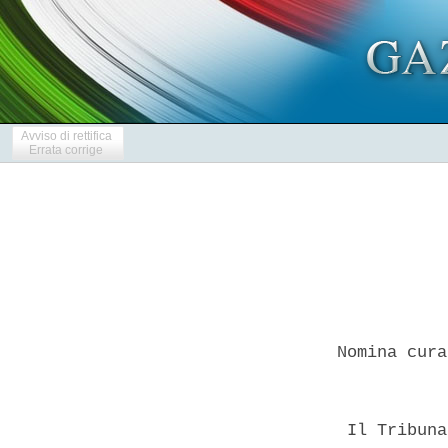
Avviso di rettifica
Errata corrige
 Nomina cura
  Il Tribuna