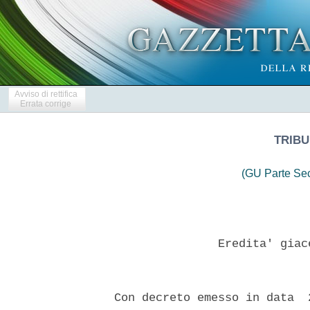
Avviso di rettifica
Errata corrige
TRIBU
(GU Parte Se
                 Eredita' giac
  Con decreto emesso in data  