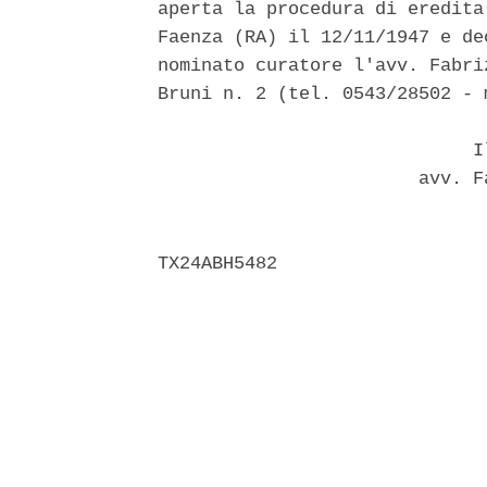
aperta la procedura di eredita
Faenza (RA) il 12/11/1947 e de
nominato curatore l'avv. Fabri
Bruni n. 2 (tel. 0543/28502 - 
                             Il
                        avv. F