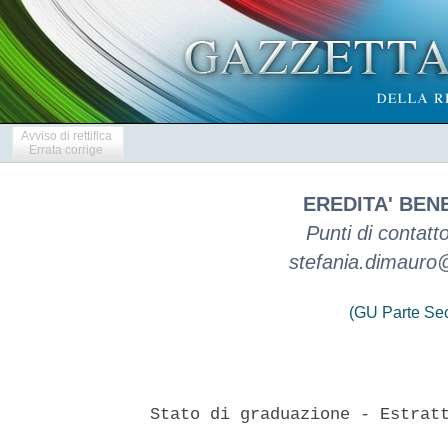
Avviso di rettifica
Errata corrige
EREDITA' BENE
Punti di contat
stefania.dimauro@p
(GU Parte Se
 
 Stato di graduazione - Estratto ai sensi art. 501 del codice civile 
 

  Io sottoscritta Dott.ssa Stefania Di Mauro, Notaio in Santarcangelo
di Romagna (RN), con studio in via Portici Torlonia 16,  iscritto  al
Collegio Notarile dei Distretti Riuniti di  Forli'  e  Rimini,  nella
qualita' di Notaio nominato dal Tribunale di  Rimini-  Giudice  delle
Successioni il 26 giugno 2018, R.G. n.  1205/18,  a  norma  art.  498
c.c.,  per  assistere  gli  eredi  nella  liquidazione  dell'eredita'
beneficiata, provvedo alla pubblicazione di un estratto dell'atto  da
me ricevuto l'8 maggio 2024, rep.n. 60552/16075, registrato a  Rimini
il  9  maggio  2024  al  n.4718/1T,  di  formazione  dello  stato  di
graduazione e piano di riparto parziale dell'eredita' beneficiata  di
Savini Tito, nato a Rimini il 23 ottobre 1953, residente in  Bellaria
Igea Marina, via Ala n.1 int.6 deceduto il 27 ottobre 2016 a  Forli',
compiuto  con  la  mia   assistenza   dagli   eredi   con   beneficio
d'inventario; premesso: che il 27/10/2016 e' deceduto a Forli' Savini
Tito nato a Rimini il  23  ottobre  1953,  con  ultimo  domicilio  in
Bellaria Igea Marina, via Ala n.1 int.6 ed i suoi  due  figli,  unici
chiamati all'eredita' per legge, Savini Elisa, nata il  19  settembre
1984 a Rimini e Savini Sergio, nato il 15 novembre 1988 a Cesena, con
mio atto 9 maggio 2017, Rep. 52.786/12.573, registrato a Rimini il  9
maggio 2017 al n.4543/IT, hanno accettato  l'eredita'  con  beneficio
d'inventario; e l'inventario dell'eredita', non essendo stati apposti
sigilli ai beni del compendio ereditario, a norma degli articoli  484
c.c. e 769 e seguenti del c.p.c., e' stato da me redatto su  incarico
degli  eredi,  mediante  verbale  conclusivo  del  31   marzo   2017,
rep.52.718/12.542, registrato a Rimini l'11 aprile 2017 al n.3657/1T;
che su istanza degli eredi il Giudice delle Successioni competente il
26 giugno 2018, R.G. n.1205/18 ha nominato me  Notaio  per  assistere
gli eredi nella liquidazione ex artt. 498  e  seguenti  del  c.c.;  e
pertanto, ai sensi dell'art.498, co.2 c.c., a mezzo pubblicazione  su
G. U. parte II n.90 in data 4 agosto 2018 codice TX18ABH8321 e' stato
da me fatto invito ai creditori a presentare le loro dichiarazioni di
credito presso il mio studio entro il 30 settembre 2018 e nessuno dei
creditori ha presentato nei termini di  legge  opposizione  ai  sensi
dell'art.498 c.c.; che con atto da me autenticato il 7 ottobre  2020,
rep.n. 55978/14155, registrato a Rimini il  12  ottobre  2020  al  n.
8644, e' stata liquidata agli eredi Savini quota sociale di  nominali
Euro 100,00 detenuta dal de cuius nella societa' "MILLENN Societa' in
accomandita semplice di Lazzarini Vitter e Savini Tito", con sede  in
Rimini,  per  l'importo  di  Euro  30.000,00  da   me   versato   sul
c.c.n.0900013874,   intestato   "RG   1205/18   DI   MAURO   STEFANIA
LIQUIDAZIONE EREDITA' BENEFICIATA SAVINI TITO", presso la Filiale  di
Santarcangelo di Romagna  della  Banca  Popolare  Valconca  SpA  (ora
Cherry Bank S.p.A., con sede legale in Padova); che, con atto  notaio
Vincenzo Minichini di Savignano sul  Rubicone  del  16  luglio  2021,
rep.n.  10.190/8.624,  trascritto  a  Rimini  il   29   luglio   2021
all'art.8625,  si  e'  venduta  a  trattativa  privata  l'azienda  in
Bellaria Igea Marina,  via  Abbazia  n.9,  condotta  sotto  l'insegna
"Ultima Spiaggia", comprensiva anche dell'immobile distinto  in  C.F.
di Bellaria Igea Marina al foglio 1, part.1321 sub.7, 10, 13, 15,16 e
17,  per   il   prezzo   di   Euro   820.600,00,   che,   in   virtu'
dell'autorizzazione del Tribunale Acc. n. cronol. 3614/2020, per Euro
815.000,00 e' stato bonificato alla "Romagnabanca Credito Cooperativo
Romagna Est e Sala di Cesenatico S.C.", ai sensi  dell'art.1188  c.c.
per estinzione passivita' e per Euro 5.600,00 e' stata da me  versata
sul c.c. bancario della procedura gia' citato; che con mio atto del 4
aprile 2022, rep.n. 57831/14981, registrato a Rimini il 2/5//2022  al
n.4566/1T si e' venduto a trattativa privata il terreno  distinto  in
C.T. di Bellaria Igea Marina al foglio 4, particella 1005, al  prezzo
di Euro 28.000,00, versato nel c.c.  bancario  della  procedura  gia'
citato; che con mio atto del  26  luglio  2022,  rep.n.  58182/15126,
registrato a Rimini  il  28/7/2022  al  n.8281/1T  si  e'  venduto  a
trattativa privata l'appartamento C.F. Bellaria Igea Marina foglio 5,
part.1034 sub.3 al prezzo  di  Euro  140.000,00  versato  sul  c.  c.
bancario della procedura gia' citato; che con mio atto del 25 ottobre
2022,  rep.n.  58497/15235,  registrato  a  Rimini   l'8/11/2022   al
n.11571/1T si e' venduto a  trattativa  privata  l'appartamento  C.F.
Bellaria Igea Marina foglio 5, part.1034 sub. 5  al  prezzo  di  Euro
140.000,00 versato sul c.c.bancario della procedura gia' citato;  che
con mio atto del 27 giugno 2023,  rep.n.  59450/15579,  registrato  a
Rimini il 18/7//2023 al n.7217/1T si e' venduto a trattativa  privata
l'appartamento C.F. di Bellaria Igea Marina foglio 5, part.1034 sub.6
al  prezzo  di  Euro  177.000,00  versato  sul  c.c.  bancario  della
procedura citato; che con  mio  atto  del  16  gennaio  2024,  rep.n.
60166/15882, registrato a Rimini  il  26/1/2024  al  n.840/1T  si  e'
venduto a trattativa privata l'appartamento C.F. Bellaria Igea Marina
foglio 5 part.1034 sub.4 al prezzo di  Euro  194.000,00  versato  sul
c.c. della procedura gia' citato;  che  con  mio  atto  del  data  16
gennaio 2024, rep.n. 60167/15883, registrato a Rimini il 31/1/2024 al
n.1030/1T si e' venduto a trattativa privata  negozio  C.F.  Bellaria
Igea Marina foglio 5, part.1034 sub.2 graffato con sub.9 al prezzo di
Euro 222.000,00 versato sul c.c. della procedura gia' citato; che con
mio atto del 21 marzo 2024, rep.n. 60391/15996, registrato  a  Rimini
il 9/4/2024 al n.3577/1T si e' venduto a  a  trattativa  privata  sei
aree urbane C. F. Bellaria Igea Marina al foglio 1  particelle  1243,
1245, 1303, 1304, 1305, 4873, e terreno in C.T. Bellaria Igea  Marina
al  foglio  1  particelle  1312,  1313,  1314,  1316,  1317,  1318  e
fabbricato urbano allo stato grezzo, C. F. Bellaria  Igea  Marina  al
foglio 1 particella 57 al prezzo di Euro 505.000,00 versato sul  c.c.
bancario della  procedura  gia'  citato;  che  con  provvedimento  N.
R.G.2022/2484 del 13 gennaio 2024  il  Tribunale  di  Rimini  Sezione
Volontaria Giurisdizione ha assegnato agli eredi beneficiati  termine
fino al 15 maggio 2024 per la formazione dello stato  di  graduazione
dei crediti e di un primo piano di  riparto  parziale;  che  l'attivo
ereditario, risultante anche dalle operazioni di trasferimento di cui
sopra, al lordo degli interessi bancari, ammonta complessivamente  ad
Euro  2.259.288,89  importo  dal  quale  occorre  detrarre  le  spese
sostenute per Euro 595,00  e  l'importo,  direttamente  assegnato  al
creditore ipotecario "Romagnabanca" in sede di  vendita  dell'azienda
"Ultima Spiaggia", pari ad Euro 815.000,00 per un importo netto, alla
data del 30 aprile 2024, depositato sul conto corrente  n.0900013874,
intestato alla procedura e sopra citato, di Euro 1.443.693,89 . Tutto
cio' premesso gli eredi con l'assistenza  di  me  Notaio  formano  il
seguente Stato di graduazione dei creditori di eredita' beneficiata 
  A) Crediti in prededuzione 
  1) Notaio Di Mauro Stefania dichiara  credito  in  prededuzione  di
Euro 27.631,50 (compreso IVA) per onorari e  competenze  spettanti  e
spese anticipate e/o sostenute fino ad ora nell'ambito dell'attivita'
di   assistenza   alle   operazioni   di   liquidazione   concorsuale
dell'eredita' beneficiata 
  Credito da ripartire in prededuzione  Euro  27.631,50:  si  ammette
nelle sedi e per l'importo richiesto. 
  2) Avv.Massini Nicola dichiara: credito  in  prededuzione  di  Euro
59.010,73  per  attivita'  di  assistenza   e   consulenza   prestata
nell'ambito   delle   operazioni    di    liquidazione    concorsuale
dell'eredita'  beneficiata  e  credito  in  privilegio  generale   ex
art.2751 bis n.2 c.c. per Euro 10.659,10 
  Credito da ripartire in prededuzione Euro 46.831,92 
  Credito da ripartire in privilegio generale Euro 9.773,77 
  Credito da ripartire in chirografo Euro 724,25:  si  ammette  nelle
sedi e per gli importi evidenziati. 
  3) Rag.Guglielmi Daria dichiara: credito in  prededuzione  di  Euro
91.520,00  per  attivita'  di  assistenza   e   consulenza   prestata
nell'ambito   delle   operazioni    di    liquidazione    concorsuale
dell'eredita'  beneficiata  e  credito  in  privilegio  generale   ex
art.2751 bis n.2 c.c. per Euro 22.500,75 
  Credito da ripartire in prededuzione Euro 17.660,06 
  Credito da ripartire in  privilegio  generale  Euro  22.500,75:  si
ammette nelle sedi e per gli importi evidenziati. 
  4) Geom.Amati Piercarlo dichiara  credito  di  Euro  49.768,63  per
attivita' di consulenza e stima immobiliare prestata ex art.2751  bis
n.2 c.c. in costanza di eredita' beneficiata 
  Credito da ripartire in prededuzione Euro 8.946,17; 
  Credito da ripartire  in  privilegio  generale  Euro  9.994,01:  si
ammette nelle sedi e per gli importi evidenziati. 
  5)  Ing.  Berni  Tommaso  dichiara  credito  in  prededuzione  Euro
7.583,87  per  relazioni  estimative  di  alcuni  immobili  ereditari
funzionali  alla  liquidazione  del  patrimonio  come  liquidate  dal
Tribunale di Rimini 
  Credito da ripartire in  prededuzione  Euro  7.583,87:  si  ammette
nelle sedi e per gli importi richiesti. 
  6)Ing. Valentini Armando dichiara credito  di  Euro  19.747,04  per
attivita' di consulenza  e  stima  immobiliare  prestata  nell'ambito
delle   operazioni   di   liquidazione   concorsuale    dell'eredita'
beneficiata 
  Credito da ripartire in prededuzione Euro 2.315,56; 
  Credito da ripartire in  privilegio  generale  Euro  11.926,72:  si
ammette nelle sedi e per gli importi evidenziati. 
  7) Geom. Stortoni Andrea  dichiara  credito  in  prededuzione  Euro
2.805,24  per  relazioni  estimative  di  alcuni  immo