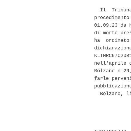
  Il  Tribun
procedimento
01.09.23 da 
di morte pre
ha  ordinato
dichiarazion
KLTHRC67C20B
nell'aprile 
Bolzano n.29
farle perven
pubblicazione
  Bolzano, li
            