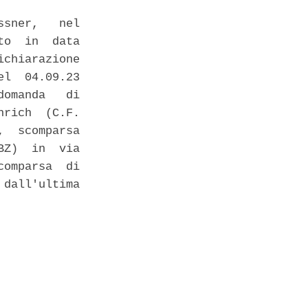
sner,   nel

o  in  data

chiarazione

l  04.09.23

omanda   di

rich  (C.F.

  scomparsa

Z)  in  via

omparsa  di

dall'ultima
