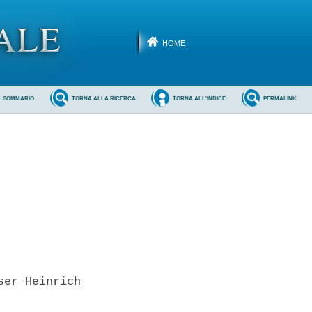
HOME
L SOMMARIO
TORNA ALLA RICERCA
TORNA ALL'INDICE
PERMALINK
er Heinrich 
