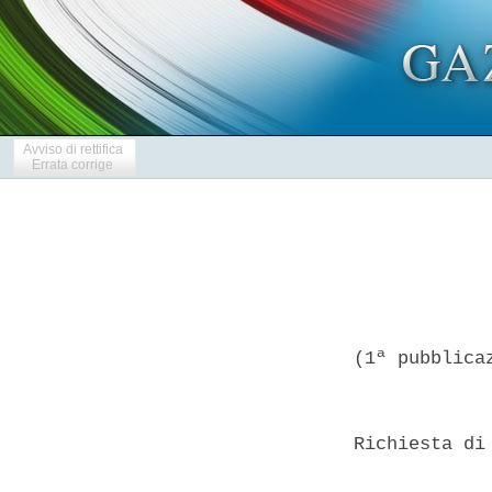
Avviso di rettifica
Errata corrige
(1ª pubblicaz
Richiesta di