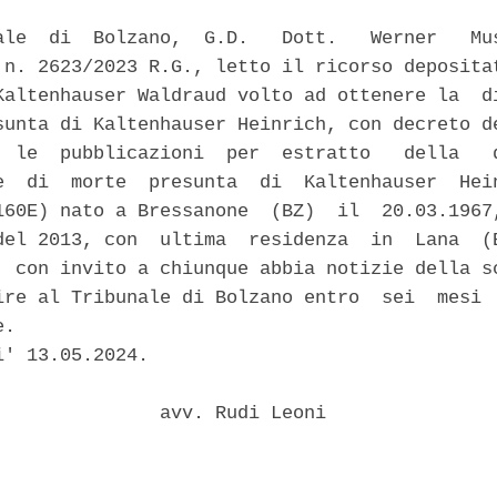
ale  di  Bolzano,  G.D.   Dott.   Werner   Mus
 n. 2623/2023 R.G., letto il ricorso depositat
Kaltenhauser Waldraud volto ad ottenere la  di
sunta di Kaltenhauser Heinrich, con decreto de
  le  pubblicazioni  per  estratto   della   d
e  di  morte  presunta  di  Kaltenhauser  Hein
160E) nato a Bressanone  (BZ)  il  20.03.1967,
del 2013, con  ultima  residenza  in  Lana  (B
, con invito a chiunque abbia notizie della sc
ire al Tribunale di Bolzano entro  sei  mesi  
. 

' 13.05.2024. 

               avv. Rudi Leoni 
