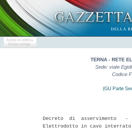
Avviso di rettifica
Errata corrige
TERNA - RETE EL
Sede: viale Egid
Codice F
(GU Parte Se
 
Decreto  di  asservimento   -   Interconnector   "Italia-Austria"   -
Elettrodotto in cavo interrato a 220 kV "Passo Resia-Val Venosta"  ed
opere    connesse    -    Interkonnektor    "Italien-Österreich"    -
220-kV-Erdkabelleitung  "Reschenpass  -  Vinschgau"  und   zugehörige
                            Nebenanlagen 
 

  Elettrodotto in cavo interrato a 220 kV "Passo  Resia-Val  Venosta"
ed opere connesse, nei Comuni di  Curon  Venosta,  Malles  Venosta  e
Sluderno, nella Provincia Autonoma di Bolzano, opera autorizzata  dal
Ministero dello Sviluppo  Economico  di  concerto  con  il  Ministero
dell'Ambiente e della Tutela del Territorio e del Mare,  con  decreto
n. 239/EL-354/280/2019 del 18.04.2019,  a  favore  di  TERNA  -  Rete
Elettrica Nazionale S.p.A e volturata a Resia  Interconnector  S.r.l.
con decreto N. 239/EL-354/280/2019-VOL del 01.10.2019. 
  Decreto di asservimento ai sensi  dell'art.  23,  D.P.R.  8  giugno
2001, n. 327, come modificato dal D.Lgs. 27 dicembre 2002, n.  302  e
dal D. Lgs. 27 dicembre 2004, n.  330,  dei  fondi  siti  nel  Comune
amministrativo di Curon Venosta e Comuni catastali di Resia, Curon  e
San Valentino (Ditte 15, 19, 26, 27, 31, 33, 37, 39, 43, 49, 58, 61 e
90) e nel Comune amministrativo di Malles Venosta e Comuni  catastali
di Burgusio e  Malles  (Ditte  39bis,  126  e  163)  nella  Provincia
autonoma di Bolzano. 
  Ai sensi e per gli effetti dell'art. 23  del  vigente  Decreto  del
Presidente  della  Repubblica  sulle  espropriazioni  per  causa   di
Pubblica Utilita' n. 327 del 8 giugno 2001, si rende noto a chi  puo'
avervi interesse che, ai  fini  della  costruzione  e  dell'esercizio
delle opere elettriche  indicate  in  oggetto,  e'  stato  emesso  il
Decreto di Asservimento Rep. n. 1350 in data 17 aprile 2024,  con  il
quale e'  stata  imposta  a  favore  della  TERNA  -  Rete  Elettrica
Nazionale S.p.A., la servitu' di elettrodotto sugli immobili  situati
nel territorio dei Comuni di Curon Venosta e  Malles  Venosta,  nella
Provincia Autonoma di Bolzano, di proprieta' delle Ditte  di  seguito
riportate, con indicazione delle superfici asservite e delle relative
indennita' provvisorie: 
  COMUNE AMMINISTRATIVO DI CURON VENOSTA (BZ) 
  COMUNE CATASTALE DI RESIA 
  Rapp Markus, nato a  Malles  Venosta  (BZ)  il  16/09/1969  -  C.F.
RPPMKS69P16E862F, particella  481,  partita  tavolare  C.C.  296  II,
prato, percorrenza 63 m  superficie  asservita  mq.  378,  indennita'
provvisoria  come  da  deposito  definitivo  presso   la   Ragioneria
Territoriale dello  Stato  di  Bolzano  n.  Nazionale  1404443  di  €
1.534,68 (millecinquecentotrentaquattro/68). 
  Federpiel Herbert Johann, nato a Malles Venosta (BZ) il  16/03/1956
- C.F. FDRHBR56C16E862S, Mall Anna, nata  a  Curon  Venosta  (BZ)  il
02/12/1922 -  C.F.  MLLNNA22T42D222H,  Mall  Antonia,  nata  a  Curon
Venosta (BZ) il 18/06/1930 - C.F. MLLNTN30H58D222G, Mall Franz Anton,
nato a Curon Venosta (BZ) il 11/08/1933 - C.F. MLLFNZ33M11D222X, Mall
Josefa,  nata  a  Curon   Venosta   (BZ)   il   15/09/1931   -   C.F.
MLLJSF31P55D222Z, Mall Maria Aloisia, nata a Curon  Venosta  (BZ)  il
04/02/1894  -  C.F.  MLLMLS94B44D222Q,  Patscheider  Ulrich,  nato  a
Silandro (BZ) il 06/03/1974 - C.F. PTSLCH74C06I729Q, particella  455,
partita tavolare C.C. 86  II,  prato,  percorrenza  60  m  superficie
asservita mq. 365, indennita' provvisoria come da deposito definitivo
presso la Ragioneria Territoriale dello Stato di Bolzano n. Nazionale
1404459 di € 511,00 (cinquecentoundici/00). 
  Althaler Ingeborg Elisabeth, nata a Tubre (BZ) il 16/08/1962 - C.F.
LTHNBR62M56L455H,  Althaler  Kurt  Johann,  nato  a  Tubre  (BZ)   il
10/02/1955 - C.F.  LTHKTJ55B10L455B,  Althaler  Theodolinde,  nata  a
Tubre (BZ) il 28/10/1953 - C.F.  LTHTDL53R68L455I,  Althaler  Tobias,
nato a Merano (BZ) il 13/06/1957 -  C.F.  LTHTBS57H13F132F,  Althaler
Werner, nato a Silandro (BZ) il 08/11/1965 -  C.F.  LTHWNR65S08I729Q,
Prenner Konrad Johann, nato a Malles Venosta  (BZ)  il  26/07/1945  -
C.F. PRNKRD45L26E862A, particella 18, partita tavolare C.C.  233  II,
prato,  percorrenza  0  m  superficie  asservita  mq.  1,  indennita'
provvisoria  come  da  deposito  definitivo  presso   la   Ragioneria
Territoriale dello Stato di Bolzano n. Nazionale 1404467  di  €  4,20
(quattro/20). 
  Cobelli Cristian, nato a  Bussolengo  (VR)  il  22/07/1978  -  C.F.
CBLCST78L22B296F, Cobelli Ivano, nato a Trento (TN) il  02/03/1957  -
C.F. CBLVNI57C02L378D, Cobelli Paolo, nato a Riva del Garda  (TN)  il
01/07/1980 - C.F. CBLPLA80L01H330S, Cobelli Patrik, nato a  Riva  del
Garda (TN) il 26/02/1982 - C.F. CBLPRK82B26H330V,  Pinggera  Brigitte
Anna, nata a Silandro (BZ) il  14/02/1964  -  C.F.  PNGBGT64B54I729R,
Pinggera Claudia Maria, nata a Prato allo Stelvio (BZ) il 12/09/1943,
Pinggera  Erwin,  nato  a  Merano   (BZ)   il   24/02/1950   -   C.F.
PNGRWN50B24F132Q, Pinggera Erwin, nato a Prato allo Stelvio  (BZ)  il
28/04/1942 - C.F. PNGRWN42D28H004J, Pinggera Germana, nata a Silandro
(BZ) il 13/06/1959 - C.F. PNGGMN59H53I729L, Pinggera Gilbert, nato  a
Prato allo  Stelvio  (BZ)  il  30/10/1940  -  C.F.  PNGGBR40R30H004O,
Pinggera Gustav, nato a Malles Venosta  (BZ)  il  20/11/1956  -  C.F.
PNGGTV56S20E862K, Pinggera Heinrich, nato a Prato allo  Stelvio  (BZ)
il 12/11/1939 - C.F. PNGHRC39S12H004V, Pinggera Helene, nata a  Prato
allo Stelvio (BZ) il 15/11/1938  -  C.F.  PNGHLN38S55H004N,  Pinggera
Herbert, nato a Stelvio (BZ) il 14/12/1933 -  C.F.  PNGHBR33T14I948L,
Pinggera  Herta,  nata  a  Stelvio  (BZ)   il   24/11/1933   -   C.F.
PNGHRT33S64I948Y, Pinggera Ignaz, nato a Lasa (BZ)  il  21/08/1932  -
C.F.  PNGGNZ32M21E457Q,  Pinggera  Maria,  nata  a  Stelvio  (BZ)  il
11/02/1935 - C.F. PNGMRA35B51I948Q, Pinggera  Paul,  nato  a  Stelvio
(BZ) il 07/07/1904 - C.F. PNGPLA04L07I948Y,  Pinggera  Paul,  nato  a
Lasa (BZ) il 25/01/1931 - C.F.  PNGPLA31A25E457F,  Pinggera  Theresia
Maria, nata a Merano (BZ)  il  07/10/1942  -  C.F.  PNGTRS42R47F132Z,
particella 695/6, partita tavolare C.C. 232 II, prato, percorrenza 22
m  superficie  asservita  mq.  79,  indennita'  provvisoria  come  da
deposito definitivo presso la Ragioneria Territoriale dello Stato  di
Bolzano n. Nazionale 1404410 di € 31,60 (trentuno/60). 
  Maas Florian, nato a Malles  Venosta  (BZ)  il  21/05/1959  -  C.F.
MSAFRN59E21E862A, Maas  Gottfried,  nato  a  Curon  Venosta  (BZ)  il
05/08/1952 - C.F. MSAGTF52M05D222T, Maas Maria Cäcilie, nata a Malles
Venosta (BZ) il 18/11/1956 -  C.F.  MSAMCC56S58E862P,  Maas  Martina,
nata a Malles Venosta (BZ) il  19/08/1965  -  C.F.  MSAMTN65M59E862S,
Maas Robert,  nato  a  Malles  Venosta  (BZ)  il  02/06/1960  -  C.F.
MSARRT60H02E862W,  Maas  Thomas,  nato  a  Malles  Venosta  (BZ)   il
02/01/1962  -  C.F.  MSATMS62A02E862T,  particella   724/1,   partita
tavolare C.C. 158 II, prato, percorrenza 2 m superficie asservita mq.
100, indennita' provvisoria come da  deposito  definitivo  presso  la
Ragioneria Territoriale dello Stato di Bolzano n.  Nazionale  1404475
di € 420,00 (quattrocentoventi/00). 
  Folie Rita, nata  a  Malles  Venosta  (BZ)  il  24/01/1964  -  C.F.
FLORTI64A64E862N, Folie Rosa Maria, nata  a  Curon  Venosta  (BZ)  il
25/01/1954 - C.F. FLORMR54A65D222J, Folie  Stefania,  nata  a  Malles
Venosta (BZ)  il  20/12/1959  -  C.F.  FLOSFN59T60E862A,  Patscheider
Albertina,  nata  a  Curon  Venosta  (BZ)  il   17/04/1902   -   C.F.
PTSLRT02D57D032M, Patscheider Karolina, nata a Curon Venosta (BZ)  il
09/12/1905 - C.F.  PTSKLN05T49D032O,  Patscheider  Serafina,  nata  a
Curon Venosta (BZ) il 05/05/1898 - C.F. PTSSFN98E45D032P,  particella
732/1,  partita  tavolare  C.C.  151  II,  prato,  percorrenza  0   m
superficie asservita mq. 7, indennita' provvisoria come  da  deposito
definitivo presso la Ragioneria Territoriale dello Stato  di  Bolzano
n. Nazionale 1404515 di € 29,40 (ventinove/40). 
  COMUNE CATASTALE DI CURON 
  Riess  Steffen,  nato  a  Tuttlingen  (DE)  il  06/09/1968  -  C.F.
RSSSFF68P06Z112Q, particella 1404, partita tavolare C.C. 7 I,  prato,
percorrenza 25 m  superficie  asservita  mq.  154,  particella  1405,
partita  tavolare  C.C.  7  I,  prato,  percorrenza  0  m  superficie
asservita mq. 4, indennita' provvisoria come da  deposito  definitivo
presso la Ragioneria Territoriale dello Stato di Bolzano n. Nazionale
1404479 di € 663,60 (seincentosessantatre/60). 
  Haringer  Stefan,  nato  a  Bolzano  (BZ)  il  06/02/1995  -   C.F.
HRNSFN95B06A952O, particella  1311/2,  partita  tavolare  C.C.  5  I,
prato, percorrenza 127 m superficie  asservita  mq.  764,  indennita'
provvisoria  come  da  deposito  definitivo  presso   la   Ragioneria
Territoriale dello Stato di Bolzano n. Nazionale 1404480 di €  334,40
(trecentotrentaquattro/40). 
  COMUNE CATASTALE DI SAN VALENTINO 
  Köllemann Roland,  nato  a  Silandro  (BZ)  il  13/06/1980  -  C.F.
KLLRND80H13I729T, particella 273/2, partita  tavolare  C.C.  905  II,
prato, percorrenza 4 m superficie asservita mq. 85,  particella  314,
partita tavolare C.C. 905  II,  prato,  percorrenza  6  m  superficie
asservita mq. 28, particella  311,  partita  tavolare  C.C.  905  II,
prato, percorrenza 0 m superficie asservita mq. 34, particella 312/2,
partita tavolare C.C. 905  II,  prato,  percorrenza  0  m  superficie
asservita mq. 108, particella 322,  partita  tavolare  C.C.  905  II,
prato, percorrenza 26,50 m superficie asservita mq.  159,  particella
323/1,  partita  tavolare  C.C.  905  II,  prato,  percorrenza  5   m
superficie asservita mq. 35, indennita' provvisoria come da  deposito
definitivo presso la Ragioneria Territoriale dello Stato  di  Bolzano
n.  Nazionale  1404489,  1404487,  1404484,  1404520  di  €  1.319,60
(milletrecentodicianove/60). 
  Waldner Oswald, nato a Malles Venosta (BZ)  il  09/09/1964  -  C.F.
WLDSLD64P09E862M, particella  331/2,  partita  tavolare  C.C.  20  I,
prato, percorrenza 37 m  superficie  asservita  mq.  143,  particella
332/3, partita tavolare C.C. 20 I, prato, p