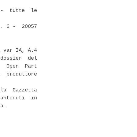
-  tutte  le

. 6 -  20057

 var IA, A.4

dossier  del

  Open  Part

  produttore

la  Gazzetta

antenuti  in

a. 
