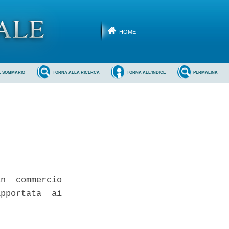
HOME
L SOMMARIO
TORNA ALLA RICERCA
TORNA ALL'INDICE
PERMALINK
n  commercio

pportata  ai

 
