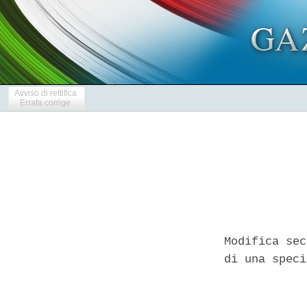
Avviso di rettifica
Errata corrige
Modifica sec
di una speci
            