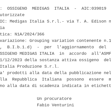
:  OSSIGENO  MEDIGAS  ITALIA  -  AIC:039019  
utorizzate 

IC: Medigas Italia S.r.l.- via T. A. Edison n
ia 

tica: N1A/2024/366 

variazione: Grouping variation contenente n.1
,  B.I.b.1.d)  -  per  l'aggiornamento  del  
SSIGENO MEDIGAS ITALIA  in  accordo  all'ASMF
1/12/2023 della sostanza attiva ossigeno  del
Italia Produzione S.r.l. 

a' prodotti alla data della pubblicazione nel
lla  Repubblica  Italiana  possono  essere  m
no alla data di scadenza indicata in etichett
               Un procuratore 

               Fabio Venturini 
