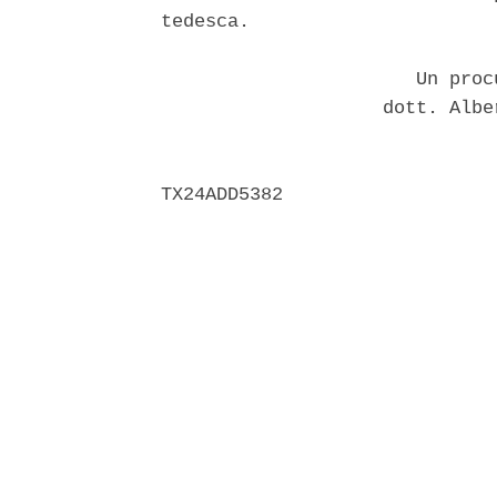
tedesca. 

                       Un proc
                    dott. Albe