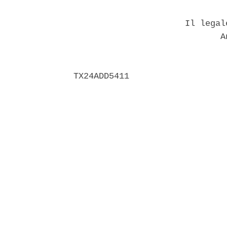
                      Il legal
                             An